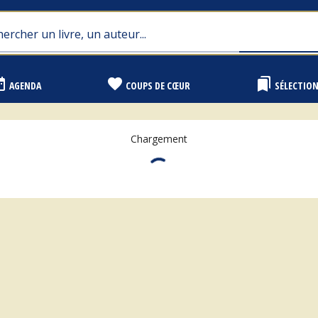
range
favorite
bookmarks
AGENDA
COUPS DE CŒUR
SÉLECTIO
Chargement