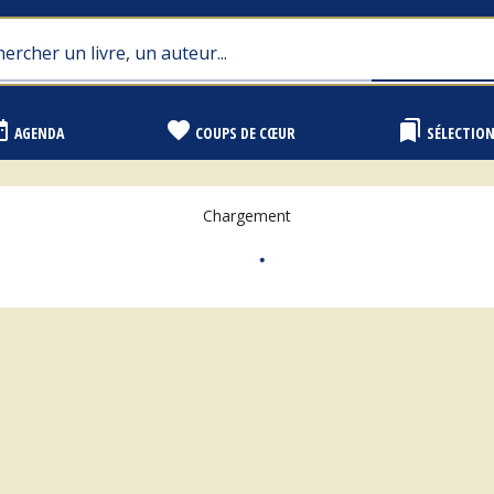
range
favorite
bookmarks
AGENDA
COUPS DE CŒUR
SÉLECTIO
Chargement