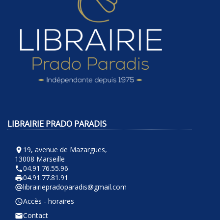
LIBRAIRIE PRADO PARADIS
19, avenue de Mazargues,
room
13008 Marseille
04.91.76.55.96
phone
04.91.77.81.91
local_printshop
librairiepradoparadis@gmail.com
alternate_email
Accès - horaires
query_builder
Contact
email