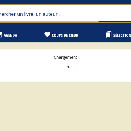
range
favorite
bookmarks
AGENDA
COUPS DE CŒUR
SÉLECTIO
Chargement