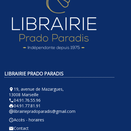
LIBRAIRIE PRADO PARADIS
19, avenue de Mazargues,
room
13008 Marseille
04.91.76.55.96
phone
04.91.77.81.91
local_printshop
librairiepradoparadis@gmail.com
alternate_email
Accès - horaires
query_builder
Contact
email