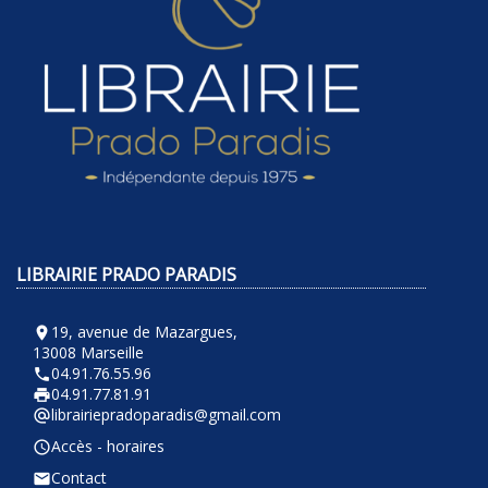
LIBRAIRIE PRADO PARADIS
19, avenue de Mazargues,
room
13008 Marseille
04.91.76.55.96
phone
04.91.77.81.91
local_printshop
librairiepradoparadis@gmail.com
alternate_email
Accès - horaires
query_builder
Contact
email