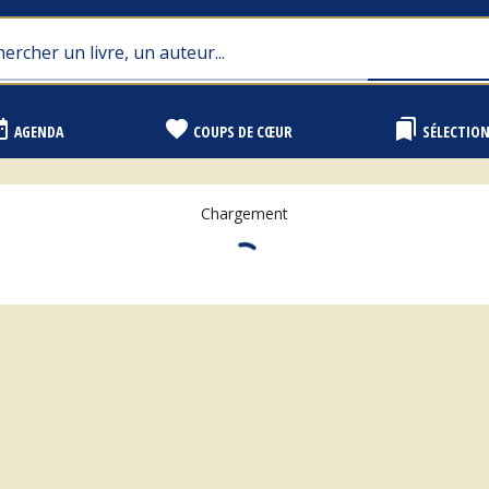
range
favorite
bookmarks
AGENDA
COUPS DE CŒUR
SÉLECTIO
Chargement
"