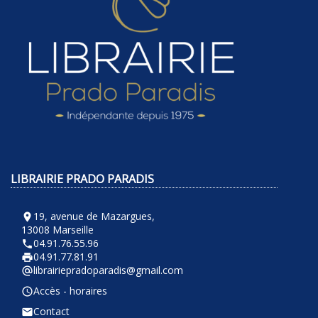
LIBRAIRIE PRADO PARADIS
19, avenue de Mazargues,
room
13008 Marseille
04.91.76.55.96
phone
04.91.77.81.91
local_printshop
librairiepradoparadis@gmail.com
alternate_email
Accès - horaires
query_builder
Contact
email