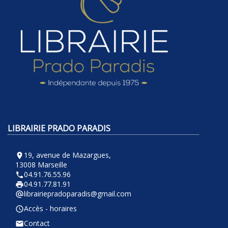
LIBRAIRIE PRADO PARADIS
19, avenue de Mazargues,
room
13008 Marseille
04.91.76.55.96
phone
04.91.77.81.91
local_printshop
librairiepradoparadis@gmail.com
alternate_email
Accès - horaires
query_builder
Contact
email