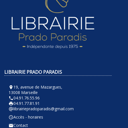
LIBRAIRIE PRADO PARADIS
19, avenue de Mazargues,
room
13008 Marseille
04.91.76.55.96
phone
04.91.77.81.91
local_printshop
librairiepradoparadis@gmail.com
alternate_email
Accès - horaires
query_builder
Contact
email