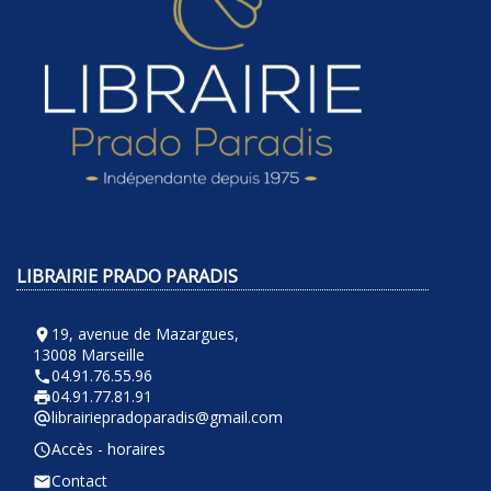
LIBRAIRIE PRADO PARADIS
19, avenue de Mazargues,
room
13008 Marseille
04.91.76.55.96
phone
04.91.77.81.91
local_printshop
librairiepradoparadis@gmail.com
alternate_email
Accès - horaires
query_builder
Contact
email