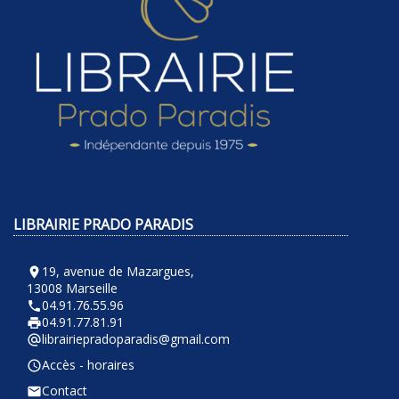
LIBRAIRIE PRADO PARADIS
19, avenue de Mazargues,
room
13008 Marseille
04.91.76.55.96
phone
04.91.77.81.91
local_printshop
librairiepradoparadis@gmail.com
alternate_email
Accès - horaires
query_builder
Contact
email