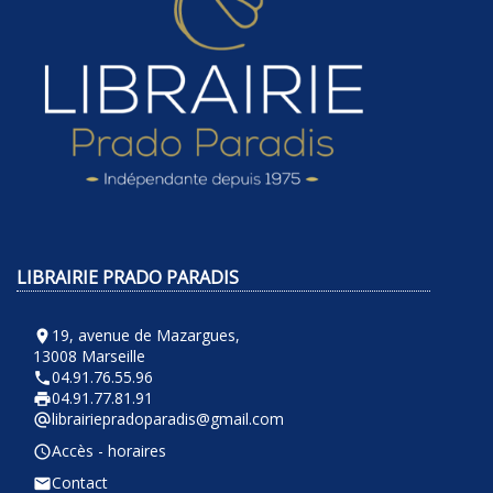
LIBRAIRIE PRADO PARADIS
19, avenue de Mazargues,
room
13008 Marseille
04.91.76.55.96
phone
04.91.77.81.91
local_printshop
librairiepradoparadis@gmail.com
alternate_email
Accès - horaires
query_builder
Contact
email