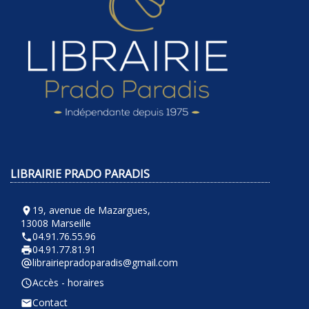
LIBRAIRIE PRADO PARADIS
19, avenue de Mazargues,
room
13008 Marseille
04.91.76.55.96
phone
04.91.77.81.91
local_printshop
librairiepradoparadis@gmail.com
alternate_email
Accès - horaires
query_builder
Contact
email