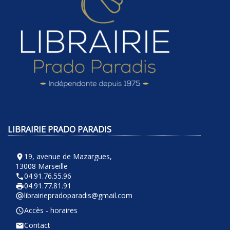
LIBRAIRIE PRADO PARADIS
19, avenue de Mazargues,
room
13008 Marseille
04.91.76.55.96
phone
04.91.77.81.91
local_printshop
librairiepradoparadis@gmail.com
alternate_email
Accès - horaires
query_builder
Contact
email