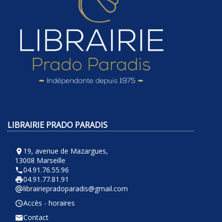
LIBRAIRIE PRADO PARADIS
19, avenue de Mazargues,
room
13008 Marseille
04.91.76.55.96
phone
04.91.77.81.91
local_printshop
librairiepradoparadis@gmail.com
alternate_email
Accès - horaires
query_builder
Contact
email