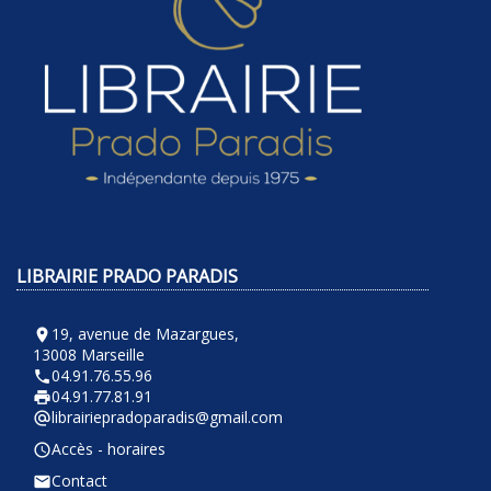
LIBRAIRIE PRADO PARADIS
19, avenue de Mazargues,
room
13008 Marseille
04.91.76.55.96
phone
04.91.77.81.91
local_printshop
librairiepradoparadis@gmail.com
alternate_email
Accès - horaires
query_builder
Contact
email