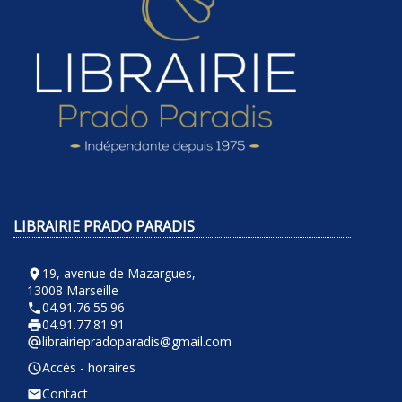
LIBRAIRIE PRADO PARADIS
19, avenue de Mazargues,
room
13008 Marseille
04.91.76.55.96
phone
04.91.77.81.91
local_printshop
librairiepradoparadis@gmail.com
alternate_email
Accès - horaires
query_builder
Contact
email