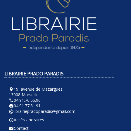
LIBRAIRIE PRADO PARADIS
19, avenue de Mazargues,
room
13008 Marseille
04.91.76.55.96
phone
04.91.77.81.91
local_printshop
librairiepradoparadis@gmail.com
alternate_email
Accès - horaires
query_builder
Contact
email