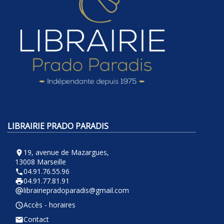
LIBRAIRIE PRADO PARADIS
19, avenue de Mazargues,
room
13008 Marseille
04.91.76.55.96
phone
04.91.77.81.91
local_printshop
librairiepradoparadis@gmail.com
alternate_email
Accès - horaires
query_builder
Contact
email