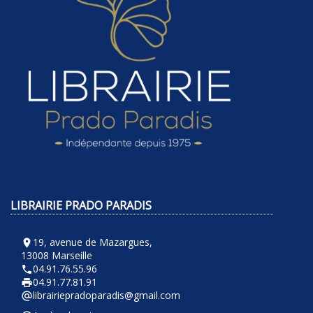
LIBRAIRIE PRADO PARADIS
19, avenue de Mazargues,
room
13008 Marseille
04.91.76.55.96
phone
04.91.77.81.91
local_printshop
librairiepradoparadis@gmail.com
alternate_email