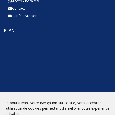
Accès - horaires
query_builder
Contact
email
Tarifs Livraison
local_shipping
PLAN
En poursuivant votre navigation sur ce site, vous acceptez
NEWSLETTER
l'utilisation de cookies permettant d'améliorer votre expérience
utilisateur.