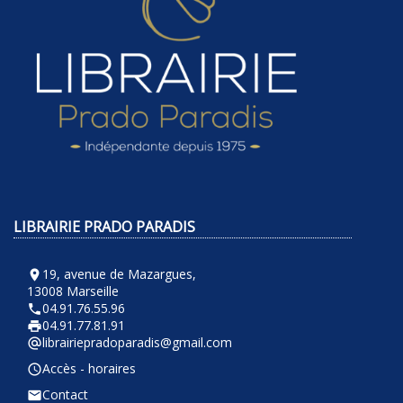
LIBRAIRIE PRADO PARADIS
19, avenue de Mazargues,
room
13008 Marseille
04.91.76.55.96
phone
04.91.77.81.91
local_printshop
librairiepradoparadis@gmail.com
alternate_email
Accès - horaires
query_builder
Contact
email