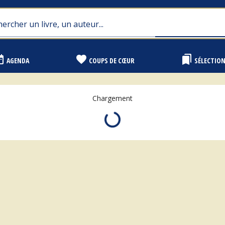
range
favorite
bookmarks
AGENDA
COUPS DE CŒUR
SÉLECTIO
Chargement