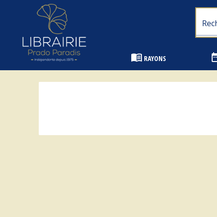
Librairie Prado Paradis - Marseille
menu_book
date_
RAYONS
Recherche : "
"