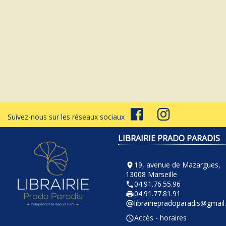
Suivez-nous sur les réseaux sociaux
LIBRAIRIE PRADO PARADIS
19, avenue de Mazargues,
room
13008 Marseille
04.91.76.55.96
phone
04.91.77.81.91
local_printshop
librairiepradoparadis@gmai
alternate_email
Accès - horaires
query_builder