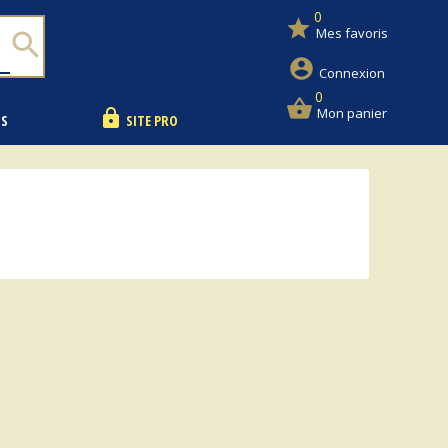
0
star
Mes favoris
search
account_circle
Connexion
0
shopping_basket
Mon panier
lock
NS
SITE PRO