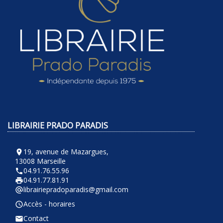
LIBRAIRIE PRADO PARADIS
19, avenue de Mazargues,
room
13008 Marseille
04.91.76.55.96
phone
04.91.77.81.91
local_printshop
librairiepradoparadis@gmail.com
alternate_email
Accès - horaires
query_builder
Contact
email