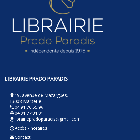
LIBRAIRIE PRADO PARADIS
19, avenue de Mazargues,
room
13008 Marseille
04.91.76.55.96
phone
04.91.77.81.91
local_printshop
librairiepradoparadis@gmail.com
alternate_email
Accès - horaires
query_builder
Contact
email