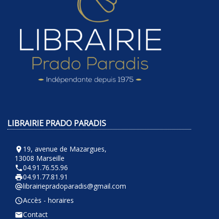
LIBRAIRIE PRADO PARADIS
19, avenue de Mazargues,
room
13008 Marseille
04.91.76.55.96
phone
04.91.77.81.91
local_printshop
librairiepradoparadis@gmail.com
alternate_email
Accès - horaires
query_builder
Contact
email