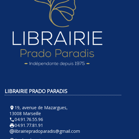
LIBRAIRIE PRADO PARADIS
19, avenue de Mazargues,
room
13008 Marseille
04.91.76.55.96
phone
04.91.77.81.91
local_printshop
librairiepradoparadis@gmail.com
alternate_email