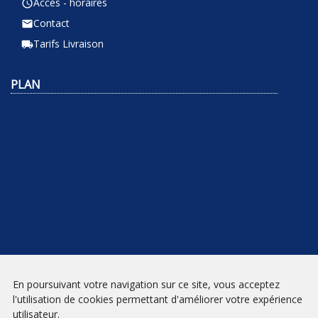
Accès - horaires
query_builder
Contact
email
Tarifs Livraison
local_shipping
PLAN
En poursuivant votre navigation sur ce site, vous acceptez
NEWSLETTER
l'utilisation de cookies permettant d'améliorer votre expérience
utilisateur.