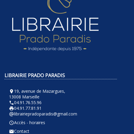
LIBRAIRIE PRADO PARADIS
19, avenue de Mazargues,
room
13008 Marseille
04.91.76.55.96
phone
04.91.77.81.91
local_printshop
librairiepradoparadis@gmail.com
alternate_email
Accès - horaires
query_builder
Contact
email