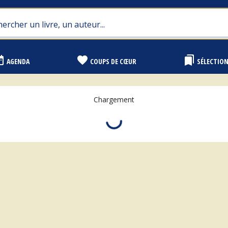
range
favorite
bookmarks
AGENDA
COUPS DE CŒUR
SÉLECTIO
Chargement