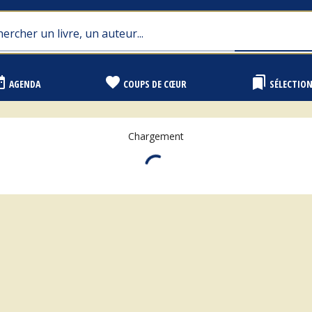
range
favorite
bookmarks
AGENDA
COUPS DE CŒUR
SÉLECTIO
Chargement