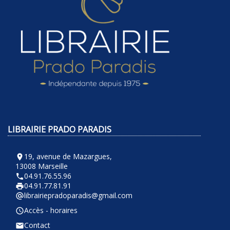
LIBRAIRIE PRADO PARADIS
19, avenue de Mazargues,
room
13008 Marseille
04.91.76.55.96
phone
04.91.77.81.91
local_printshop
librairiepradoparadis@gmail.com
alternate_email
Accès - horaires
query_builder
Contact
email