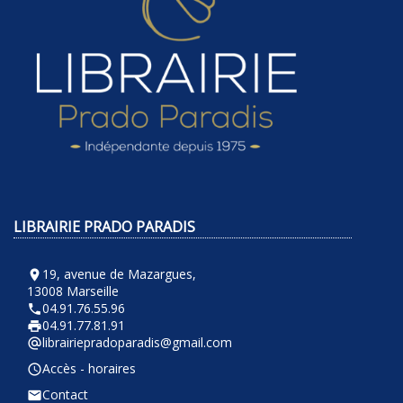
LIBRAIRIE PRADO PARADIS
19, avenue de Mazargues,
room
13008 Marseille
04.91.76.55.96
phone
04.91.77.81.91
local_printshop
librairiepradoparadis@gmail.com
alternate_email
Accès - horaires
query_builder
Contact
email