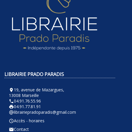
LIBRAIRIE PRADO PARADIS
19, avenue de Mazargues,
room
13008 Marseille
04.91.76.55.96
phone
04.91.77.81.91
local_printshop
librairiepradoparadis@gmail.com
alternate_email
Accès - horaires
query_builder
Contact
email