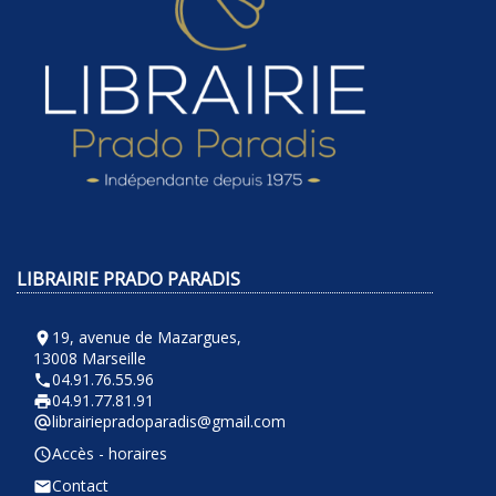
LIBRAIRIE PRADO PARADIS
19, avenue de Mazargues,
room
13008 Marseille
04.91.76.55.96
phone
04.91.77.81.91
local_printshop
librairiepradoparadis@gmail.com
alternate_email
Accès - horaires
query_builder
Contact
email