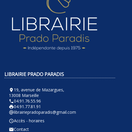
LIBRAIRIE PRADO PARADIS
19, avenue de Mazargues,
room
13008 Marseille
04.91.76.55.96
phone
04.91.77.81.91
local_printshop
librairiepradoparadis@gmail.com
alternate_email
Accès - horaires
query_builder
Contact
email