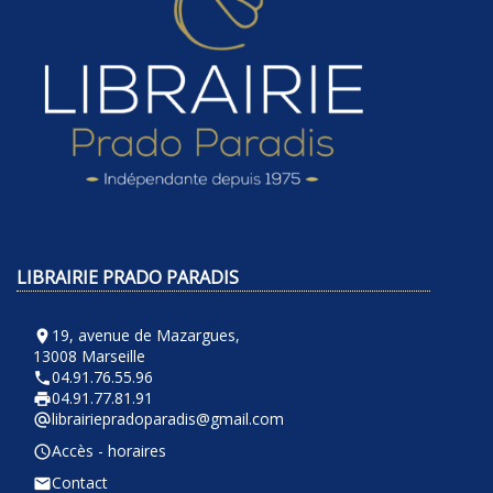
LIBRAIRIE PRADO PARADIS
19, avenue de Mazargues,
room
13008 Marseille
04.91.76.55.96
phone
04.91.77.81.91
local_printshop
librairiepradoparadis@gmail.com
alternate_email
Accès - horaires
query_builder
Contact
email