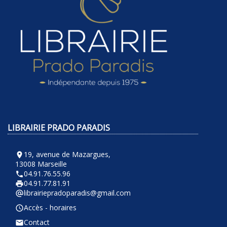
LIBRAIRIE PRADO PARADIS
19, avenue de Mazargues,
room
13008 Marseille
04.91.76.55.96
phone
04.91.77.81.91
local_printshop
librairiepradoparadis@gmail.com
alternate_email
Accès - horaires
query_builder
Contact
email