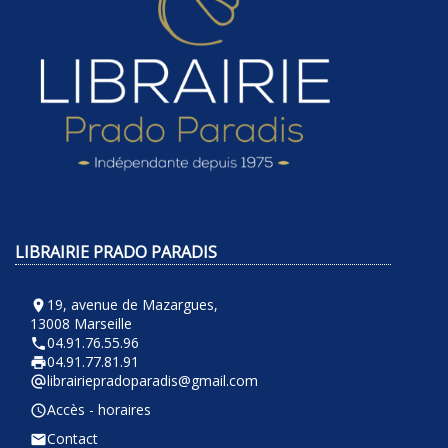
LIBRAIRIE PRADO PARADIS
19, avenue de Mazargues,
room
13008 Marseille
04.91.76.55.96
phone
04.91.77.81.91
local_printshop
librairiepradoparadis@gmail.com
alternate_email
Accès - horaires
query_builder
Contact
email