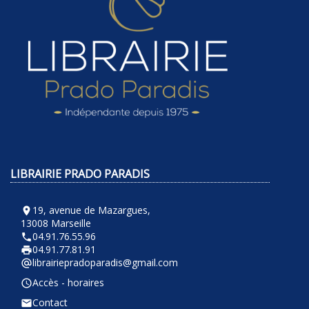
LIBRAIRIE PRADO PARADIS
19, avenue de Mazargues,
room
13008 Marseille
04.91.76.55.96
phone
04.91.77.81.91
local_printshop
librairiepradoparadis@gmail.com
alternate_email
Accès - horaires
query_builder
Contact
email