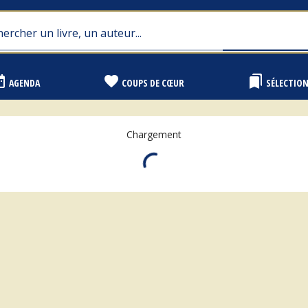
range
favorite
bookmarks
AGENDA
COUPS DE CŒUR
SÉLECTIO
Chargement