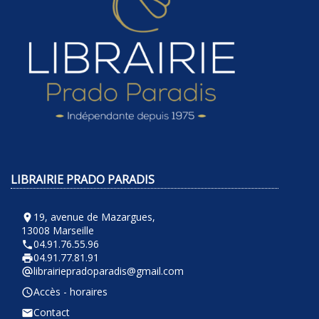
LIBRAIRIE PRADO PARADIS
19, avenue de Mazargues,
room
13008 Marseille
04.91.76.55.96
phone
04.91.77.81.91
local_printshop
librairiepradoparadis@gmail.com
alternate_email
Accès - horaires
query_builder
Contact
email