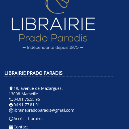
LIBRAIRIE PRADO PARADIS
19, avenue de Mazargues,
room
13008 Marseille
04.91.76.55.96
phone
04.91.77.81.91
local_printshop
librairiepradoparadis@gmail.com
alternate_email
Accès - horaires
query_builder
Contact
email