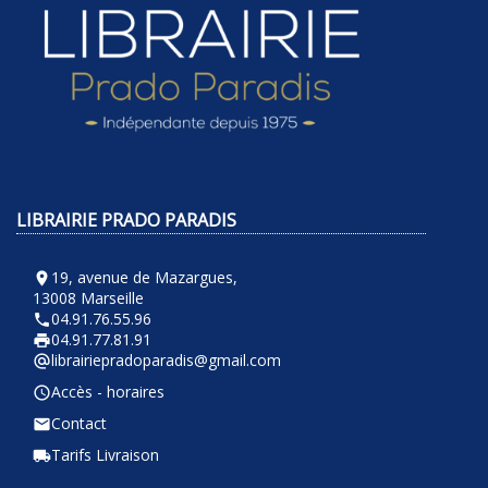
LIBRAIRIE PRADO PARADIS
19, avenue de Mazargues,
room
13008 Marseille
04.91.76.55.96
phone
04.91.77.81.91
local_printshop
librairiepradoparadis@gmail.com
alternate_email
Accès - horaires
query_builder
Contact
email
Tarifs Livraison
local_shipping