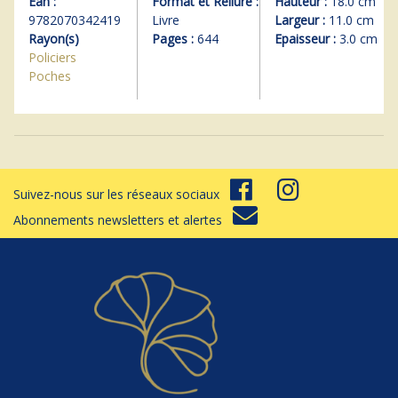
Ean :
Format et Reliure :
Hauteur :
18.0 cm
9782070342419
Livre
Largeur :
11.0 cm
Rayon(s)
Pages :
644
Epaisseur :
3.0 cm
Policiers
Poches
Suivez-nous sur les réseaux sociaux
Abonnements newsletters et alertes