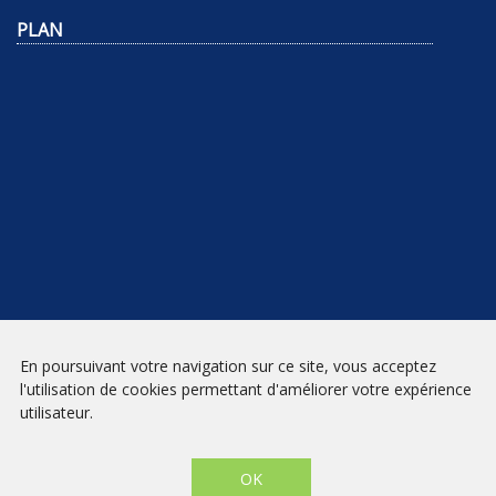
PLAN
NEWSLETTER
En poursuivant votre navigation sur ce site, vous acceptez
l'utilisation de cookies permettant d'améliorer votre expérience
INSCRIPTION
utilisateur.
Mentions légales
|
Conditions générales de vente
| Librairie Prado
Paradis - Marseille © 2026 - Site créé par
eNovAlp
OK