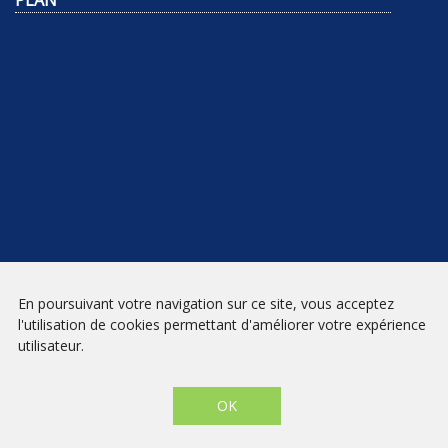
PLAN
NEWSLETTER
En poursuivant votre navigation sur ce site, vous acceptez
l'utilisation de cookies permettant d'améliorer votre expérience
INSCRIPTION
utilisateur.
Mentions légales
|
Conditions générales de vente
| Librairie Prado
Paradis - Marseille © 2026 - Site créé par
eNovAlp
OK