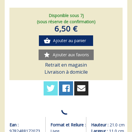
Disponible sous 7j
(sous réserve de confirmation)
6,50 €
shopping_basket
Ajouter au panier
star
Ajouter aux favoris
Retrait en magasin
Livraison à domicile
Ean :
Format et Reliure :
Hauteur :
21.0 cm
9782488172073
Livre
Largeur :
11.0 cm