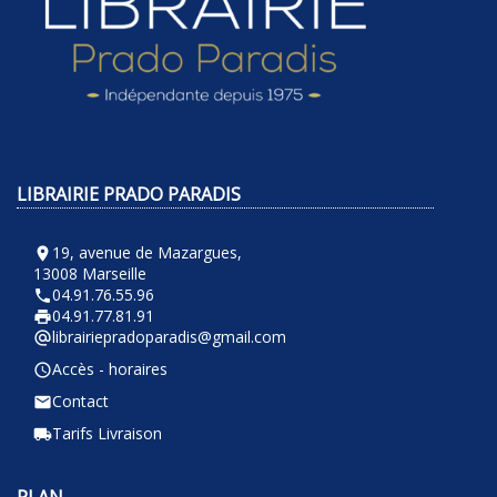
LIBRAIRIE PRADO PARADIS
19, avenue de Mazargues,
room
13008 Marseille
04.91.76.55.96
phone
04.91.77.81.91
local_printshop
librairiepradoparadis@gmail.com
alternate_email
Accès - horaires
query_builder
Contact
email
Tarifs Livraison
local_shipping