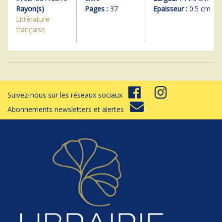
Rayon(s)
Pages :
37
Epaisseur :
0.5 cm
Littérature
française
Suivez-nous sur les réseaux sociaux
Abonnements newsletters et alertes