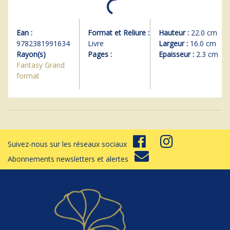
Ean :
Format et Reliure :
Hauteur :
22.0 cm
9782381991634
Livre
Largeur :
16.0 cm
Rayon(s)
Pages :
Epaisseur :
2.3 cm
Fantasy Grand
format
Suivez-nous sur les réseaux sociaux
Abonnements newsletters et alertes