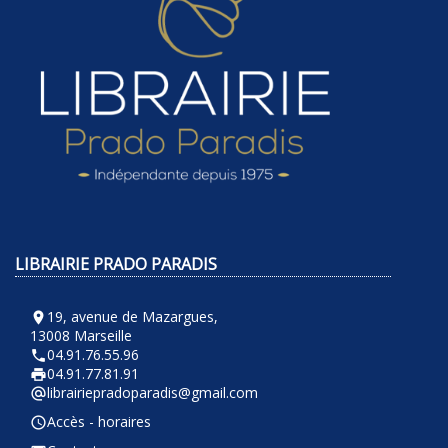
LIBRAIRIE PRADO PARADIS
19, avenue de Mazargues,
room
13008 Marseille
04.91.76.55.96
phone
04.91.77.81.91
local_printshop
librairiepradoparadis@gmail.com
alternate_email
Accès - horaires
query_builder