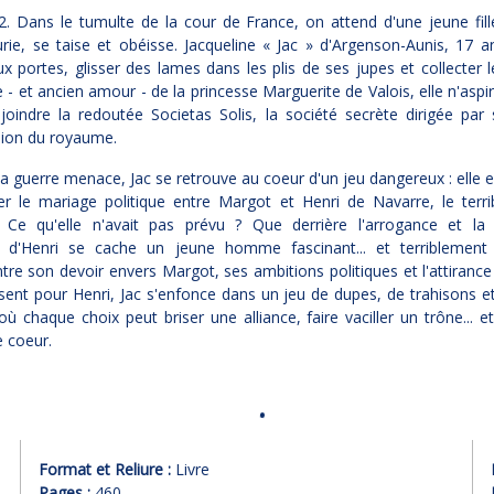
2. Dans le tumulte de la cour de France, on attend d'une jeune fil
urie, se taise et obéisse. Jacqueline « Jac » d'Argenson-Aunis, 17 a
x portes, glisser des lames dans les plis de ses jupes et collecter l
 - et ancien amour - de la princesse Marguerite de Valois, elle n'aspi
joindre la redoutée Societas Solis, la société secrète dirigée par
pion du royaume.
la guerre menace, Jac se retrouve au coeur d'un jeu dangereux : elle 
er le mariage politique entre Margot et Henri de Navarre, le terrib
 Ce qu'elle n'avait pas prévu ? Que derrière l'arrogance et la 
e d'Henri se cache un jeune homme fascinant... et terriblement 
entre son devoir envers Margot, ses ambitions politiques et l'attirance i
ssent pour Henri, Jac s'enfonce dans un jeu de dupes, de trahisons 
 où chaque choix peut briser une alliance, faire vaciller un trône... et
 coeur.
Format et Reliure :
Livre
Pages :
460