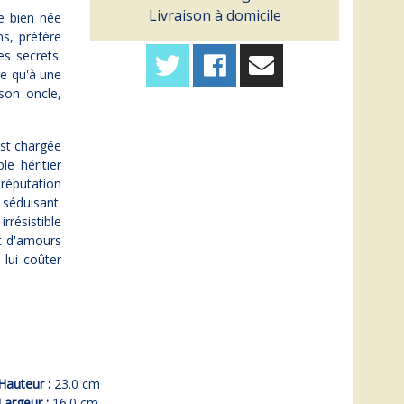
Livraison à domicile
le bien née
ns, préfère
es secrets.
re qu'à une
 son oncle,
est chargée
le héritier
réputation
séduisant.
rrésistible
et d'amours
 lui coûter
Hauteur :
23.0 cm
Largeur :
16.0 cm