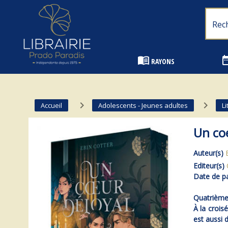
Librairie Prado Paradis - Marseille
menu_book
date_
RAYONS
navigate_next
navigate_next
Accueil
Adolescents - Jeunes adultes
Li
Un co
Auteur(s)
Editeur(s)
Date de pa
Quatrième 
À la crois
est aussi 