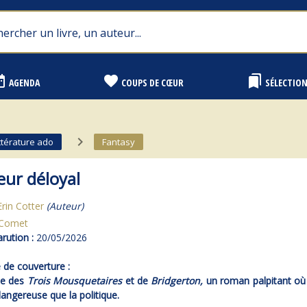
range
favorite
bookmarks
AGENDA
COUPS DE CŒUR
SÉLECTIO
navigate_next
ttérature ado
Fantasy
eur déloyal
Erin Cotter
(Auteur)
Comet
rution :
20/05/2026
de couverture :
ée des
Trois Mousquetaires
et de
Bridgerton,
un roman palpitant où
dangereuse que la politique.