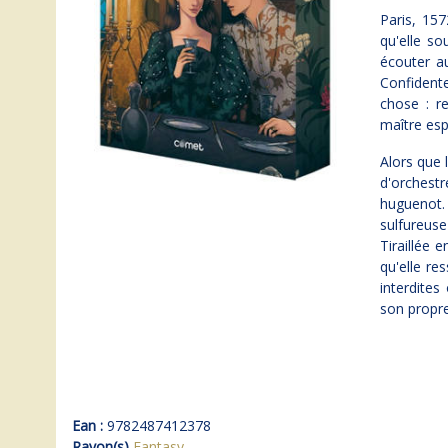
Paris, 157
qu'elle so
écouter au
Confidente
chose : re
maître es
Alors que 
d'orchestr
huguenot.
sulfureus
Tiraillée 
qu'elle re
interdites
son propre
Ean :
9782487412378
Rayon(s)
Fantasy