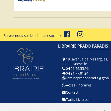
Suivez-nous sur les réseaux sociaux
LIBRAIRIE PRADO PARADIS
19, avenue de Mazargues,
room
13008 Marseille
04.91.76.55.96
phone
04.91.77.81.91
local_printshop
librairiepradoparadis@gmai
alternate_email
Accès - horaires
query_builder
Contact
email
Tarifs Livraison
local_shipping