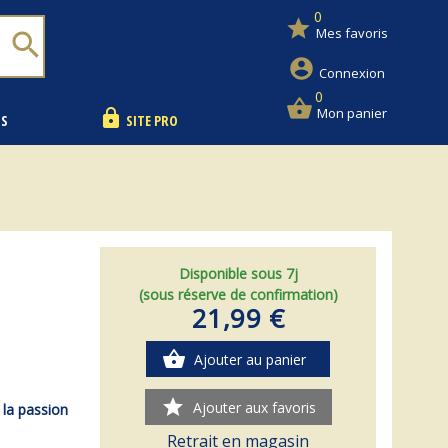
0
star
Mes favoris
search
account_circle
Connexion
0
shopping_basket
Mon panier
lock
NS
SITE PRO
Disponible sous 7j
(sous réserve de confirmation)
21,99 €
shopping_basket
Ajouter au panier
star
Ajouter aux favoris
 la passion
Retrait en magasin