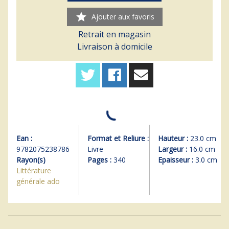
star
Ajouter aux favoris
Retrait en magasin
Livraison à domicile
Ean :
Format et Reliure :
Hauteur :
23.0 cm
9782075238786
Livre
Largeur :
16.0 cm
Rayon(s)
Pages :
340
Epaisseur :
3.0 cm
Littérature
générale ado