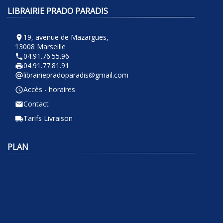
LIBRAIRIE PRADO PARADIS
19, avenue de Mazargues,
room
13008 Marseille
04.91.76.55.96
phone
04.91.77.81.91
local_printshop
librairiepradoparadis@gmail.com
alternate_email
Accès - horaires
query_builder
Contact
email
Tarifs Livraison
local_shipping
PLAN