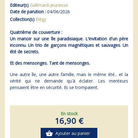
Editeur(s)
Gallimard-Jeunesse
Date de parution :
04/06/2026
Collection(s)
Elégy
Quatrième de couverture :
Un manoir sur une île paradisiaque. L'invitation d'un père
inconnu. Un trio de garçons magnétiques et sauvages. Un
été de secrets.
Et des mensonges. Tant de mensonges.
Une autre île, une autre famille, mais le même été... et la
vérité qui ne demande qu'à éclater. Les menteurs
pensaient être en sécurité. Ils se trompaient.
En stock
16,90 €
shopping_basket
Ajouter au panier