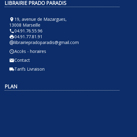
LIBRAIRIE PRADO PARADIS
19, avenue de Mazargues,
room
13008 Marseille
04.91.76.55.96
phone
04.91.77.81.91
local_printshop
librairiepradoparadis@gmail.com
alternate_email
Accès - horaires
query_builder
Contact
email
Tarifs Livraison
local_shipping
PLAN