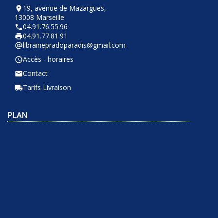
19, avenue de Mazargues,
room
13008 Marseille
04.91.76.55.96
phone
04.91.77.81.91
local_printshop
librairiepradoparadis@gmail.com
alternate_email
Accès - horaires
query_builder
Contact
email
Tarifs Livraison
local_shipping
PLAN