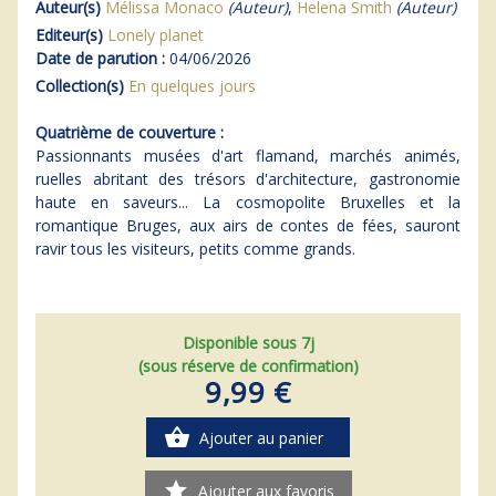
Auteur(s)
Mélissa Monaco
(Auteur)
,
Helena Smith
(Auteur)
Editeur(s)
Lonely planet
Date de parution :
04/06/2026
Collection(s)
En quelques jours
Quatrième de couverture :
Passionnants musées d'art flamand, marchés animés,
ruelles abritant des trésors d'architecture, gastronomie
haute en saveurs... La cosmopolite Bruxelles et la
romantique Bruges, aux airs de contes de fées, sauront
ravir tous les visiteurs, petits comme grands.
Disponible sous 7j
(sous réserve de confirmation)
9,99 €
shopping_basket
Ajouter au panier
star
Ajouter aux favoris