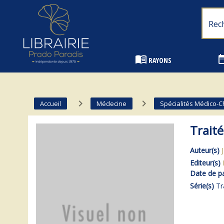
Librairie Prado Paradis - Marseille
menu_book
date_
RAYONS
navigate_next
navigate_next
Accueil
Médecine
Spécialités Médico-C
Traité
Auteur(s)
Editeur(s)
Date de pa
Série(s)
Tr