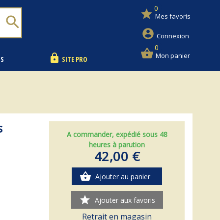
0
star
Mes favoris
search
account_circle
Connexion
0
shopping_basket
Mon panier
lock
NS
SITE PRO
s
A commander, expédié sous 48
heures à parution
42,00 €
shopping_basket
Ajouter au panier
star
Ajouter aux favoris
Retrait en magasin