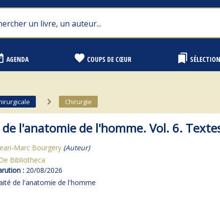
range
favorite
bookmarks
AGENDA
COUPS DE CŒUR
SÉLECTIO
navigate_next
hirurgicale
Chirurgie
 de l'anatomie de l'homme. Vol. 6. Texte
Jean-Marc Bourgery
(Auteur)
De Bibliotheca
rution :
20/08/2026
aité de l'anatomie de l'homme